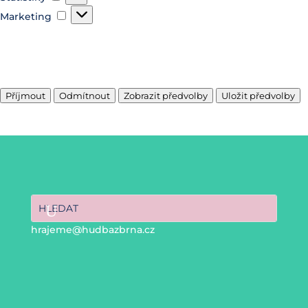
Marketing
Marketing
Spravovat možnosti
Spravovat služby
Správa {vendor_count} prodejců
Přečtěte si více o těchto účelech
Příjmout
Odmítnout
Zobrazit předvolby
Uložit předvolby
Zobrazit předvolby
Zásady cookies
hrajeme@hudbazbrna.cz