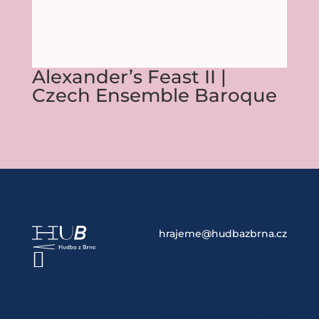
Alexander’s Feast II |
Czech Ensemble Baroque
hrajeme@hudbazbrna.cz
Web Hudba z Brna

provozuje Operachot, z.s.
Projekt se uskutečňuje
za finanční podpory
statutárního města Brna.