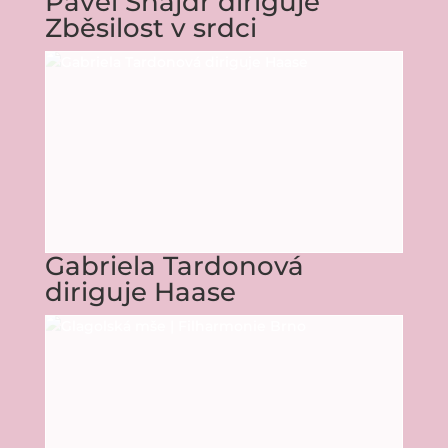
Pavel Šnajdr diriguje
Zběsilost v srdci
Gabriela Tardonová
diriguje Haase