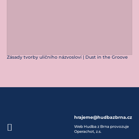
Zásady tvorby uličního názvosloví | Dust in the Groove
hrajeme@hudbazbrna.cz

Web Hudba z Brna provozuje
Operachot, z.s.