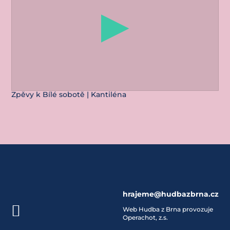
Zpěvy k Bílé sobotě | Kantiléna
hrajeme@hudbazbrna.cz

Web Hudba z Brna provozuje
Operachot, z.s.