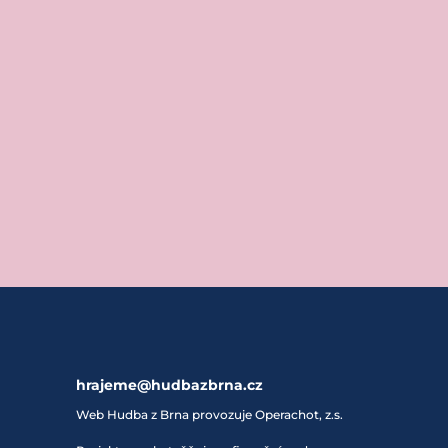
hrajeme@hudbazbrna.cz
Web Hudba z Brna provozuje Operachot, z.s.