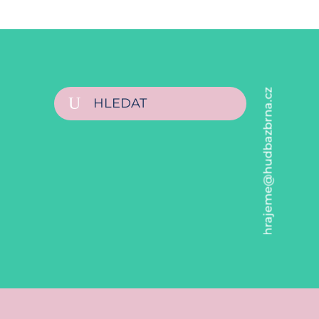
hrajeme@hudbazbrna.cz