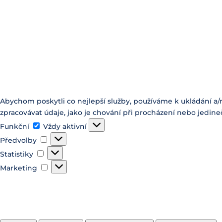
Abychom poskytli co nejlepší služby, používáme k ukládání a/
zpracovávat údaje, jako je chování při procházení nebo jedine
Funkční
Funkční
Vždy aktivní
Předvolby
Předvolby
Statistiky
Statistiky
Marketing
Marketing
Spravovat možnosti
Spravovat služby
Správa {vendor_count} prodejců
Přečtěte si více o těchto účelech