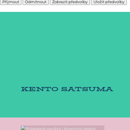
Příjmout
Odmítnout
Zobrazit předvolby
Uložit předvolby
Zásady cookies
KENTO SATSUMA