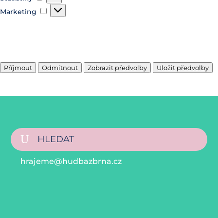
Marketing
Marketing
Spravovat možnosti
Spravovat služby
Správa {vendor_count} prodejců
Přečtěte si více o těchto účelech
Příjmout
Odmítnout
Zobrazit předvolby
Uložit předvolby
Zobrazit předvolby
Zásady cookies
hrajeme@hudbazbrna.cz