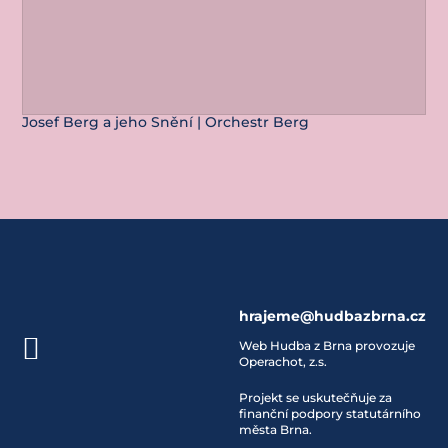
Josef Berg a jeho Snění | Orchestr Berg
hrajeme@hudbazbrna.cz

Web Hudba z Brna provozuje
Operachot, z.s.
Projekt se uskutečňuje za
finanční podpory statutárního
města Brna.