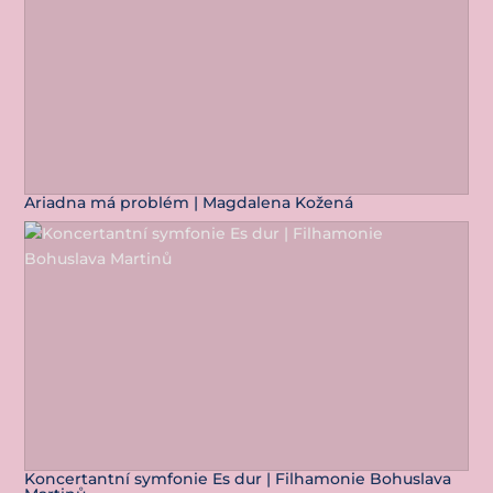
Ariadna má problém | Magdalena Kožená
Koncertantní symfonie Es dur | Filhamonie Bohuslava